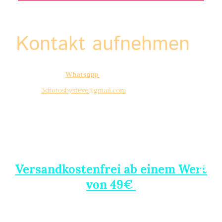
Kontakt aufnehmen
Kontakt über:
Whatsapp
E-Mail:
3dfotosbysteve@gmail.com
Adresse: Allstedter Str. 27, Lutherstadt Eisleben, 06295,
Germany
Versandkostenfrei ab einem Wert
von 49€
(innerhalb Deutschland)
©Urheberrecht. Alle Rechte vorbehalten.