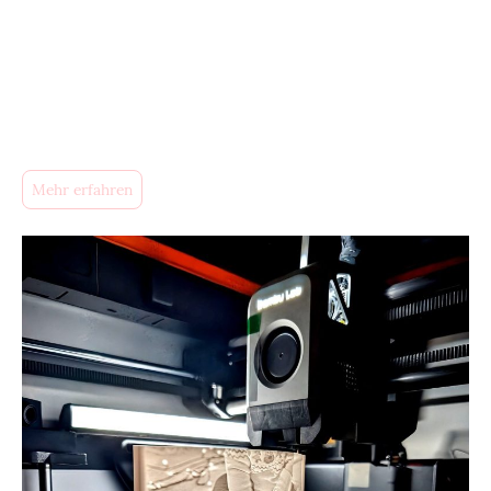
Individuelle Kunstwerke für besondere Momente. Mit der
Möglichkeit, individuelle Lithophane anzufertigen, freue ich
mich darauf, Ihre persönlichen Momente, Erinnerungen und
Motive auf einzigartige Weise festzuhalten. Ob als persönliches
Kunstwerk, Geschenk oder Dekoration – die Vielseitigkeit
meiner Lithophane sorgt für bewundernde Blicke in jedem
Umfeld.
Mehr erfahren