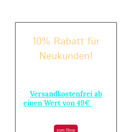
10% Rabatt für
Neukunden!
Rabattcode:
NEU10
(Code im Warenkorb einlösbar)
Versandkostenfrei ab
einen Wert von 49€
(innerhalb
Alu-Performance SlotKoffer
Deutschland,
ausgeschlossen)
zum Shop