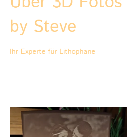
Über 3D Fotos
by Steve
Ihr Experte für Lithophane
Individuelle Kunstwerke für besondere Momente. Mit der
Möglichkeit, individuelle Lithophane anzufertigen, freue ich
mich darauf, Ihre persönlichen Momente, Erinnerungen und
Motive auf einzigartige Weise festzuhalten. Ob als
persönliches Kunstwerk, Geschenk oder Dekoration – die
Vielseitigkeit meiner Lithophane sorgt für bewundernde
Blicke in jedem Umfeld.