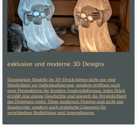
exklusive und moderne 3D Designs
Einzigartige Modelle im 3D-Druck bieten nicht nur eine
Möglichkeit zur Individualisierung, sondern eröffnen auch
neue Perspektiven für kreative Ausdrucksformen. Jedes Stück
erzählt eine eigene Geschichte und spiegelt die Persönlichkeit
des Designers wider. Diese modernen Designs sind nicht nur
Kunstwerke, sondern auch praktische Lösungen für
verschiedene Bedürfnisse und Anwendungen.