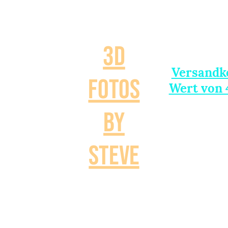
3D
Versandko
Fotos
Wert von
Performance 
by
Steve