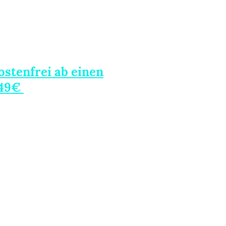
stenfrei ab einen
 49€
Alu-
(innerhalb Deutschland,
SlotKoffer ausgeschlossen)