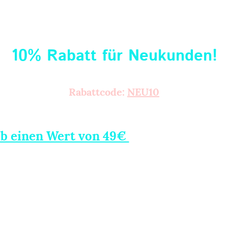
10% Rabatt für Neukunden!
Rabattcode:
NEU10
(Code im Warenkorb einlösbar)
ab einen Wert von 49€
Alu-Perf
(innerhalb Deutschland,