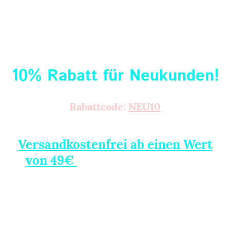
10% Rabatt für Neukunden!
Rabattcode:
NEU10
(Code im Warenkorb einlösbar)
Versandkostenfrei ab einen Wert
von 49€
Alu-Performance
(innerhalb Deutschland,
SlotKoffer ausgeschlossen)